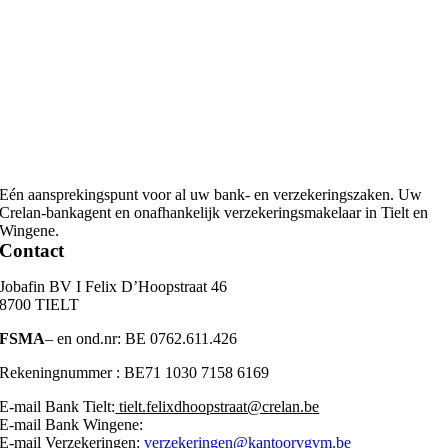
Eén aansprekingspunt voor al uw bank- en verzekeringszaken. Uw
Crelan-bankagent en onafhankelijk verzekeringsmakelaar in Tielt en
Wingene.
Contact
Jobafin BV I Felix D’Hoopstraat 46
8700 TIELT
FSMA
– en ond.nr: BE 0762.611.426
Rekeningnummer : BE71 1030 7158 6169
E-mail Bank Tielt:
tielt.felixdhoopstraat@crelan.b
e
E-mail Bank Wingene:
wingene@crelan.be
E-mail Verzekeringen:
verzekeringen@kantoorvgvm.be