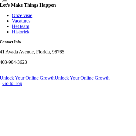
Let’s Make Things Happen
Onze visie
Vacatures
Het team
Historiek
Contact Info
41 Avada Avenue, Florida, 98765
403-904-3623
Unlock Your Online Growth
Unlock Your Online Growth
Go to Top