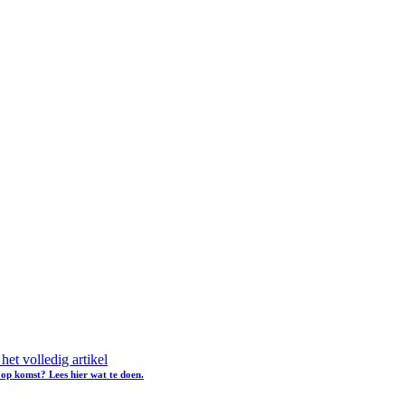
het volledig artikel
op komst? Lees hier wat te doen.