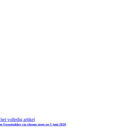
het volledig artikel
ng Groeipakket via cheque stopt op 1 juni 2026