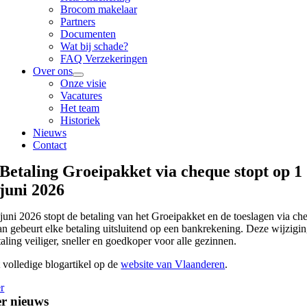
Brocom makelaar
Partners
Documenten
Wat bij schade?
FAQ Verzekeringen
Over ons
Onze visie
Vacatures
Het team
Historiek
Nieuws
Contact
Betaling Groeipakket via cheque stopt op 1
juni 2026
juni 2026 stopt de betaling van het Groeipakket en de toeslagen via ch
n gebeurt elke betaling uitsluitend op een bankrekening. Deze wijzigi
taling veiliger, sneller en goedkoper voor alle gezinnen.
 volledige blogartikel op de
website van Vlaanderen
.
r
r nieuws