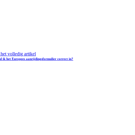
het volledig artikel
l ik het Europees aanrijdingsformulier correct in?